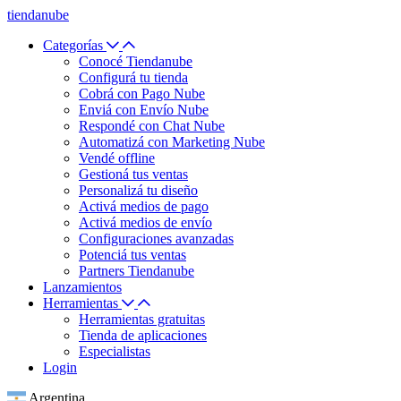
tiendanube
Categorías
Conocé Tiendanube
Configurá tu tienda
Cobrá con Pago Nube
Enviá con Envío Nube
Respondé con Chat Nube
Automatizá con Marketing Nube
Vendé offline
Gestioná tus ventas
Personalizá tu diseño
Activá medios de pago
Activá medios de envío
Configuraciones avanzadas
Potenciá tus ventas
Partners Tiendanube
Lanzamientos
Herramientas
Herramientas gratuitas
Tienda de aplicaciones
Especialistas
Login
Argentina