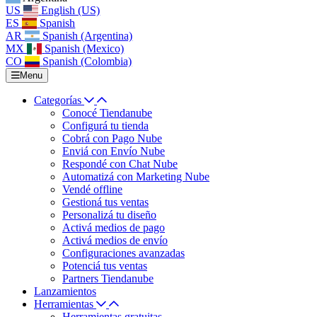
US
English (US)
ES
Spanish
AR
Spanish (Argentina)
MX
Spanish (Mexico)
CO
Spanish (Colombia)
Menu
Categorías
Conocé Tiendanube
Configurá tu tienda
Cobrá con Pago Nube
Enviá con Envío Nube
Respondé con Chat Nube
Automatizá con Marketing Nube
Vendé offline
Gestioná tus ventas
Personalizá tu diseño
Activá medios de pago
Activá medios de envío
Configuraciones avanzadas
Potenciá tus ventas
Partners Tiendanube
Lanzamientos
Herramientas
Herramientas gratuitas