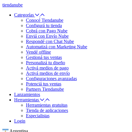
tiendanube
Categorías
Conocé Tiendanube
Configurá tu tienda
Cobrá con Pago Nube
Enviá con Envío Nube
Respondé con Chat Nube
Automatizá con Marketing Nube
Vendé offline
Gestioná tus ventas
Personalizá tu diseño
Activá medios de pago
Activá medios de envío
Configuraciones avanzadas
Potenciá tus ventas
Partners Tiendanube
Lanzamientos
Herramientas
Herramientas gratuitas
Tienda de aplicaciones
Especialistas
Login
Argentina