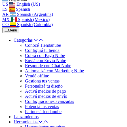
US
English (US)
ES
Spanish
AR
Spanish (Argentina)
MX
Spanish (Mexico)
CO
Spanish (Colombia)
Menu
Categorías
Conocé Tiendanube
Configurá tu tienda
Cobrá con Pago Nube
Enviá con Envío Nube
Respondé con Chat Nube
Automatizá con Marketing Nube
Vendé offline
Gestioná tus ventas
Personalizá tu diseño
Activá medios de pago
Activá medios de envío
Configuraciones avanzadas
Potenciá tus ventas
Partners Tiendanube
Lanzamientos
Herramientas
Herramientas gratuitas