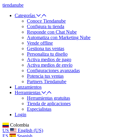
tiendanube
Categorías
Conoce Tiendanube
Configura tu tienda
Responde con Chat Nube
Automatiza con Marketing Nube
Vende offline
Gestiona tus ventas
Personaliza tu diseño
Activa medios de pago
Activa medios de envío
Configuraciones avanzadas
Potencia tus ventas
Partners Tiendanube
Lanzamientos
Herramientas
Herramientas gratuitas
Tienda de aplicaciones
Especialistas
Login
Colombia
US
English (US)
ES
Spanish