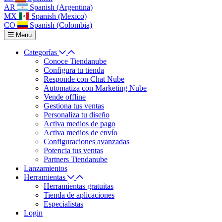
AR
Spanish (Argentina)
MX
Spanish (Mexico)
CO
Spanish (Colombia)
Menu
Categorías
Conoce Tiendanube
Configura tu tienda
Responde con Chat Nube
Automatiza con Marketing Nube
Vende offline
Gestiona tus ventas
Personaliza tu diseño
Activa medios de pago
Activa medios de envío
Configuraciones avanzadas
Potencia tus ventas
Partners Tiendanube
Lanzamientos
Herramientas
Herramientas gratuitas
Tienda de aplicaciones
Especialistas
Login