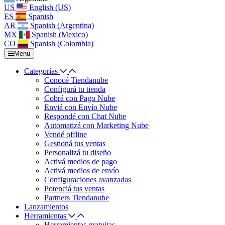
US
English (US)
ES
Spanish
AR
Spanish (Argentina)
MX
Spanish (Mexico)
CO
Spanish (Colombia)
Menu
Categorías
Conocé Tiendanube
Configurá tu tienda
Cobrá con Pago Nube
Enviá con Envío Nube
Respondé con Chat Nube
Automatizá con Marketing Nube
Vendé offline
Gestioná tus ventas
Personalizá tu diseño
Activá medios de pago
Activá medios de envío
Configuraciones avanzadas
Potenciá tus ventas
Partners Tiendanube
Lanzamientos
Herramientas
Herramientas gratuitas