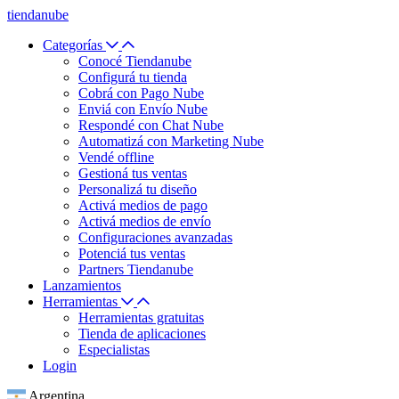
tiendanube
Categorías
Conocé Tiendanube
Configurá tu tienda
Cobrá con Pago Nube
Enviá con Envío Nube
Respondé con Chat Nube
Automatizá con Marketing Nube
Vendé offline
Gestioná tus ventas
Personalizá tu diseño
Activá medios de pago
Activá medios de envío
Configuraciones avanzadas
Potenciá tus ventas
Partners Tiendanube
Lanzamientos
Herramientas
Herramientas gratuitas
Tienda de aplicaciones
Especialistas
Login
Argentina