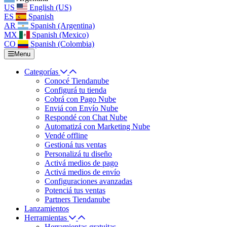
US
English (US)
ES
Spanish
AR
Spanish (Argentina)
MX
Spanish (Mexico)
CO
Spanish (Colombia)
Menu
Categorías
Conocé Tiendanube
Configurá tu tienda
Cobrá con Pago Nube
Enviá con Envío Nube
Respondé con Chat Nube
Automatizá con Marketing Nube
Vendé offline
Gestioná tus ventas
Personalizá tu diseño
Activá medios de pago
Activá medios de envío
Configuraciones avanzadas
Potenciá tus ventas
Partners Tiendanube
Lanzamientos
Herramientas
Herramientas gratuitas