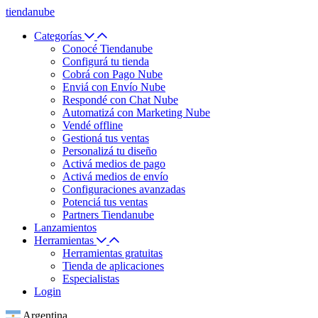
tiendanube
Categorías
Conocé Tiendanube
Configurá tu tienda
Cobrá con Pago Nube
Enviá con Envío Nube
Respondé con Chat Nube
Automatizá con Marketing Nube
Vendé offline
Gestioná tus ventas
Personalizá tu diseño
Activá medios de pago
Activá medios de envío
Configuraciones avanzadas
Potenciá tus ventas
Partners Tiendanube
Lanzamientos
Herramientas
Herramientas gratuitas
Tienda de aplicaciones
Especialistas
Login
Argentina