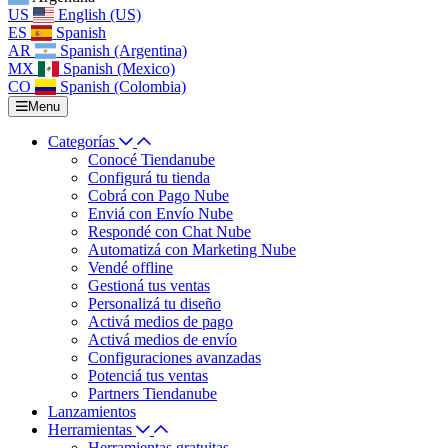
US
English (US)
ES
Spanish
AR
Spanish (Argentina)
MX
Spanish (Mexico)
CO
Spanish (Colombia)
Menu
Categorías
Conocé Tiendanube
Configurá tu tienda
Cobrá con Pago Nube
Enviá con Envío Nube
Respondé con Chat Nube
Automatizá con Marketing Nube
Vendé offline
Gestioná tus ventas
Personalizá tu diseño
Activá medios de pago
Activá medios de envío
Configuraciones avanzadas
Potenciá tus ventas
Partners Tiendanube
Lanzamientos
Herramientas
Herramientas gratuitas