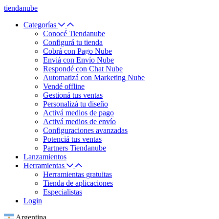
tiendanube
Categorías
Conocé Tiendanube
Configurá tu tienda
Cobrá con Pago Nube
Enviá con Envío Nube
Respondé con Chat Nube
Automatizá con Marketing Nube
Vendé offline
Gestioná tus ventas
Personalizá tu diseño
Activá medios de pago
Activá medios de envío
Configuraciones avanzadas
Potenciá tus ventas
Partners Tiendanube
Lanzamientos
Herramientas
Herramientas gratuitas
Tienda de aplicaciones
Especialistas
Login
Argentina