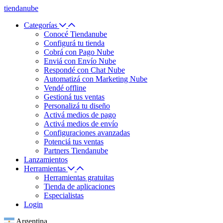
tiendanube
Categorías
Conocé Tiendanube
Configurá tu tienda
Cobrá con Pago Nube
Enviá con Envío Nube
Respondé con Chat Nube
Automatizá con Marketing Nube
Vendé offline
Gestioná tus ventas
Personalizá tu diseño
Activá medios de pago
Activá medios de envío
Configuraciones avanzadas
Potenciá tus ventas
Partners Tiendanube
Lanzamientos
Herramientas
Herramientas gratuitas
Tienda de aplicaciones
Especialistas
Login
Argentina