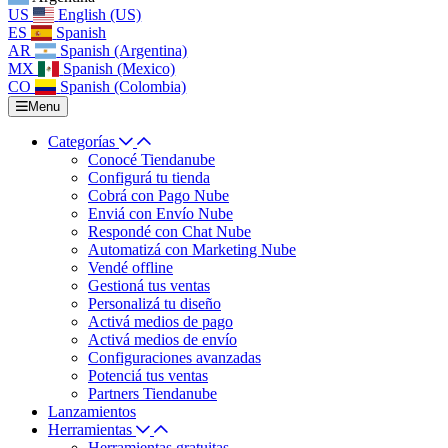
US
English (US)
ES
Spanish
AR
Spanish (Argentina)
MX
Spanish (Mexico)
CO
Spanish (Colombia)
Menu
Categorías
Conocé Tiendanube
Configurá tu tienda
Cobrá con Pago Nube
Enviá con Envío Nube
Respondé con Chat Nube
Automatizá con Marketing Nube
Vendé offline
Gestioná tus ventas
Personalizá tu diseño
Activá medios de pago
Activá medios de envío
Configuraciones avanzadas
Potenciá tus ventas
Partners Tiendanube
Lanzamientos
Herramientas
Herramientas gratuitas