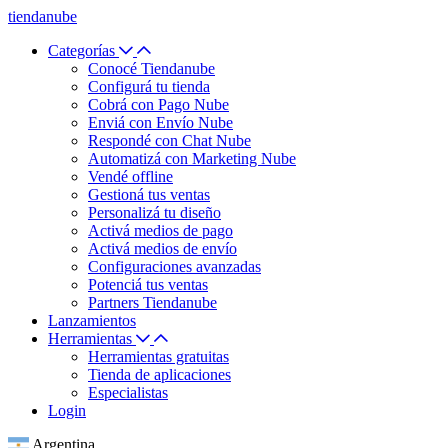
tiendanube
Categorías
Conocé Tiendanube
Configurá tu tienda
Cobrá con Pago Nube
Enviá con Envío Nube
Respondé con Chat Nube
Automatizá con Marketing Nube
Vendé offline
Gestioná tus ventas
Personalizá tu diseño
Activá medios de pago
Activá medios de envío
Configuraciones avanzadas
Potenciá tus ventas
Partners Tiendanube
Lanzamientos
Herramientas
Herramientas gratuitas
Tienda de aplicaciones
Especialistas
Login
Argentina