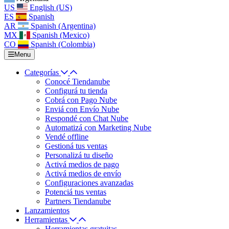
US
English (US)
ES
Spanish
AR
Spanish (Argentina)
MX
Spanish (Mexico)
CO
Spanish (Colombia)
Menu
Categorías
Conocé Tiendanube
Configurá tu tienda
Cobrá con Pago Nube
Enviá con Envío Nube
Respondé con Chat Nube
Automatizá con Marketing Nube
Vendé offline
Gestioná tus ventas
Personalizá tu diseño
Activá medios de pago
Activá medios de envío
Configuraciones avanzadas
Potenciá tus ventas
Partners Tiendanube
Lanzamientos
Herramientas
Herramientas gratuitas