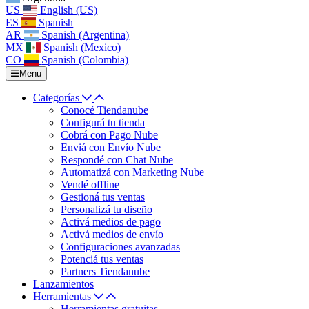
US
English (US)
ES
Spanish
AR
Spanish (Argentina)
MX
Spanish (Mexico)
CO
Spanish (Colombia)
Menu
Categorías
Conocé Tiendanube
Configurá tu tienda
Cobrá con Pago Nube
Enviá con Envío Nube
Respondé con Chat Nube
Automatizá con Marketing Nube
Vendé offline
Gestioná tus ventas
Personalizá tu diseño
Activá medios de pago
Activá medios de envío
Configuraciones avanzadas
Potenciá tus ventas
Partners Tiendanube
Lanzamientos
Herramientas
Herramientas gratuitas