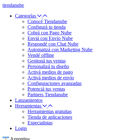
tiendanube
Categorías
Conocé Tiendanube
Configurá tu tienda
Cobrá con Pago Nube
Enviá con Envío Nube
Respondé con Chat Nube
Automatizá con Marketing Nube
Vendé offline
Gestioná tus ventas
Personalizá tu diseño
Activá medios de pago
Activá medios de envío
Configuraciones avanzadas
Potenciá tus ventas
Partners Tiendanube
Lanzamientos
Herramientas
Herramientas gratuitas
Tienda de aplicaciones
Especialistas
Login
Argentina