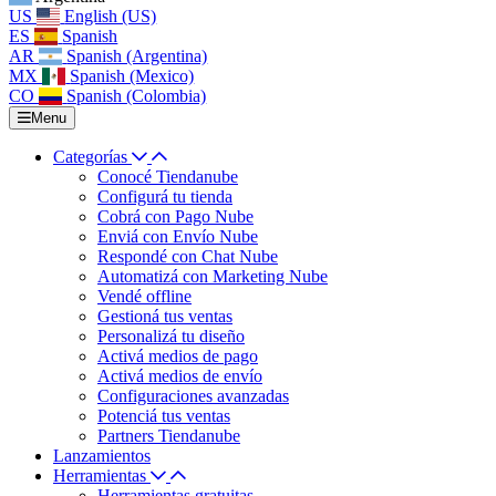
US
English (US)
ES
Spanish
AR
Spanish (Argentina)
MX
Spanish (Mexico)
CO
Spanish (Colombia)
Menu
Categorías
Conocé Tiendanube
Configurá tu tienda
Cobrá con Pago Nube
Enviá con Envío Nube
Respondé con Chat Nube
Automatizá con Marketing Nube
Vendé offline
Gestioná tus ventas
Personalizá tu diseño
Activá medios de pago
Activá medios de envío
Configuraciones avanzadas
Potenciá tus ventas
Partners Tiendanube
Lanzamientos
Herramientas
Herramientas gratuitas