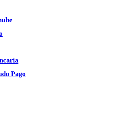
nube
o
ncaria
ado Pago