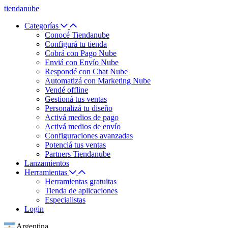
tiendanube
Categorías
Conocé Tiendanube
Configurá tu tienda
Cobrá con Pago Nube
Enviá con Envío Nube
Respondé con Chat Nube
Automatizá con Marketing Nube
Vendé offline
Gestioná tus ventas
Personalizá tu diseño
Activá medios de pago
Activá medios de envío
Configuraciones avanzadas
Potenciá tus ventas
Partners Tiendanube
Lanzamientos
Herramientas
Herramientas gratuitas
Tienda de aplicaciones
Especialistas
Login
Argentina