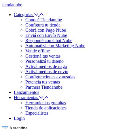
tiendanube
Categorías
Conocé Tiendanube
Configurá tu tienda
Cobrá con Pago Nube
Enviá con Envío Nube
Respondé con Chat Nube
Automatizá con Marketing Nube
Vendé offline
Gestioná tus ventas
Personalizá tu diseño
Activá medios de pago
Activá medios de envío
Configuraciones avanzadas
Potenciá tus ventas
Partners Tiendanube
Lanzamientos
Herramientas
Herramientas gratuitas
Tienda de aplicaciones
Especialistas
Login
Argentina