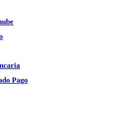
nube
o
ncaria
ado Pago