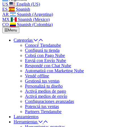
US
English (US)
ES
Spanish
AR
Spanish (Argentina)
MX
Spanish (Mexico)
CO
Spanish (Colombia)
Menu
Categorías
Conocé Tiendanube
Configurá tu tienda
Cobrá con Pago Nube
Enviá con Envío Nube
Respondé con Chat Nube
Automatizá con Marketing Nube
Vendé offline
Gestioná tus ventas
Personalizá tu diseño
Activá medios de pago
Activá medios de envío
Configuraciones avanzadas
Potenciá tus ventas
Partners Tiendanube
Lanzamientos
Herramientas
Herramientas gratuitas