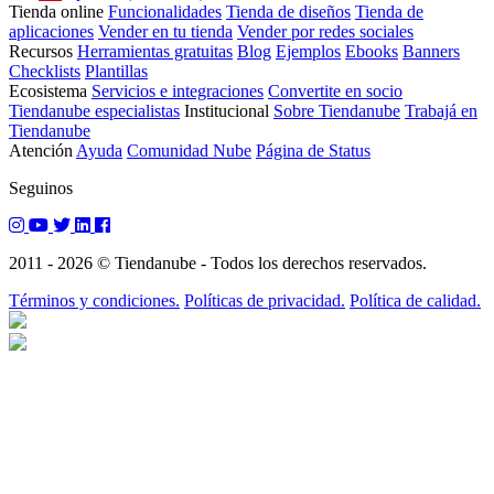
Tienda online
Funcionalidades
Tienda de diseños
Tienda de
aplicaciones
Vender en tu tienda
Vender por redes sociales
Recursos
Herramientas gratuitas
Blog
Ejemplos
Ebooks
Banners
Checklists
Plantillas
Ecosistema
Servicios e integraciones
Convertite en socio
Tiendanube especialistas
Institucional
Sobre Tiendanube
Trabajá en
Tiendanube
Atención
Ayuda
Comunidad Nube
Página de Status
Seguinos
2011 - 2026 © Tiendanube - Todos los derechos reservados.
Términos y condiciones.
Políticas de privacidad.
Política de calidad.