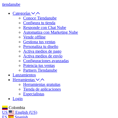
tiendanube
Categorías
Conoce Tiendanube
Configura tu tienda
Responde con Chat Nube
Automatiza con Marketing Nube
Vende offline
Gestiona tus ventas
Personaliza tu diseño
Activa medios de pago
Activa medios de envío
Configuraciones avanzadas
Potencia tus ventas
Partners Tiendanube
Lanzamientos
Herramientas
Herramientas gratuitas
Tienda de aplicaciones
Especialistas
Login
Colombia
US
English (US)
ES
Spanish