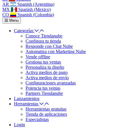
AR
Spanish (Argentina)
MX
Spanish (Mexico)
CO
Spanish (Colombia)
Menu
Categorías
Conoce Tiendanube
Configura tu tienda
Responde con Chat Nube
Automatiza con Marketing Nube
Vende offline
Gestiona tus ventas
Personaliza tu diseño
Activa medios de pago
Activa medios de envío
Configuraciones avanzadas
Potencia tus ventas
Partners Tiendanube
Lanzamientos
Herramientas
Herramientas gratuitas
Tienda de aplicaciones
Especialistas
Login