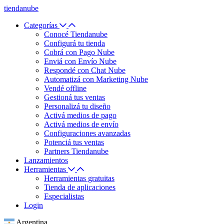
tiendanube
Categorías
Conocé Tiendanube
Configurá tu tienda
Cobrá con Pago Nube
Enviá con Envío Nube
Respondé con Chat Nube
Automatizá con Marketing Nube
Vendé offline
Gestioná tus ventas
Personalizá tu diseño
Activá medios de pago
Activá medios de envío
Configuraciones avanzadas
Potenciá tus ventas
Partners Tiendanube
Lanzamientos
Herramientas
Herramientas gratuitas
Tienda de aplicaciones
Especialistas
Login
Argentina