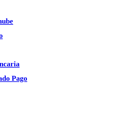
nube
o
ncaria
ado Pago