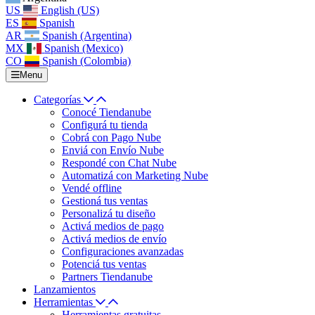
US
English (US)
ES
Spanish
AR
Spanish (Argentina)
MX
Spanish (Mexico)
CO
Spanish (Colombia)
Menu
Categorías
Conocé Tiendanube
Configurá tu tienda
Cobrá con Pago Nube
Enviá con Envío Nube
Respondé con Chat Nube
Automatizá con Marketing Nube
Vendé offline
Gestioná tus ventas
Personalizá tu diseño
Activá medios de pago
Activá medios de envío
Configuraciones avanzadas
Potenciá tus ventas
Partners Tiendanube
Lanzamientos
Herramientas
Herramientas gratuitas