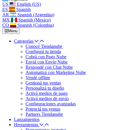
US
English (US)
ES
Spanish
AR
Spanish (Argentina)
MX
Spanish (Mexico)
CO
Spanish (Colombia)
Menu
Categorías
Conocé Tiendanube
Configurá tu tienda
Cobrá con Pago Nube
Enviá con Envío Nube
Respondé con Chat Nube
Automatizá con Marketing Nube
Vendé offline
Gestioná tus ventas
Personalizá tu diseño
Activá medios de pago
Activá medios de envío
Configuraciones avanzadas
Potenciá tus ventas
Partners Tiendanube
Lanzamientos
Herramientas
Herramientas gratuitas