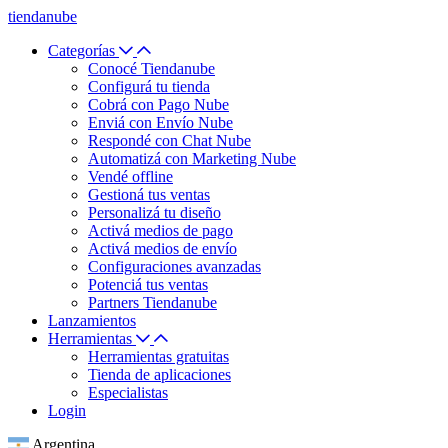
tiendanube
Categorías
Conocé Tiendanube
Configurá tu tienda
Cobrá con Pago Nube
Enviá con Envío Nube
Respondé con Chat Nube
Automatizá con Marketing Nube
Vendé offline
Gestioná tus ventas
Personalizá tu diseño
Activá medios de pago
Activá medios de envío
Configuraciones avanzadas
Potenciá tus ventas
Partners Tiendanube
Lanzamientos
Herramientas
Herramientas gratuitas
Tienda de aplicaciones
Especialistas
Login
Argentina