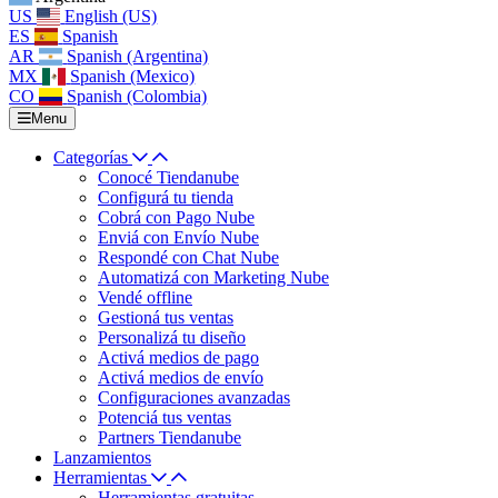
US
English (US)
ES
Spanish
AR
Spanish (Argentina)
MX
Spanish (Mexico)
CO
Spanish (Colombia)
Menu
Categorías
Conocé Tiendanube
Configurá tu tienda
Cobrá con Pago Nube
Enviá con Envío Nube
Respondé con Chat Nube
Automatizá con Marketing Nube
Vendé offline
Gestioná tus ventas
Personalizá tu diseño
Activá medios de pago
Activá medios de envío
Configuraciones avanzadas
Potenciá tus ventas
Partners Tiendanube
Lanzamientos
Herramientas
Herramientas gratuitas