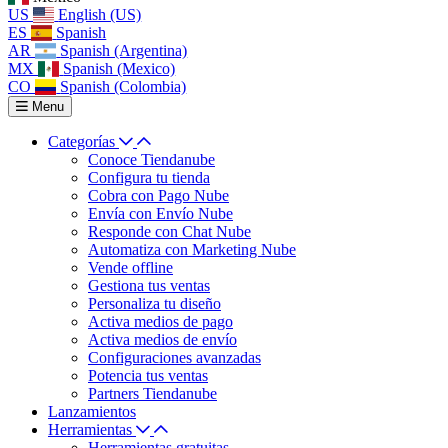
US
English (US)
ES
Spanish
AR
Spanish (Argentina)
MX
Spanish (Mexico)
CO
Spanish (Colombia)
Menu
Categorías
Conoce Tiendanube
Configura tu tienda
Cobra con Pago Nube
Envía con Envío Nube
Responde con Chat Nube
Automatiza con Marketing Nube
Vende offline
Gestiona tus ventas
Personaliza tu diseño
Activa medios de pago
Activa medios de envío
Configuraciones avanzadas
Potencia tus ventas
Partners Tiendanube
Lanzamientos
Herramientas
Herramientas gratuitas