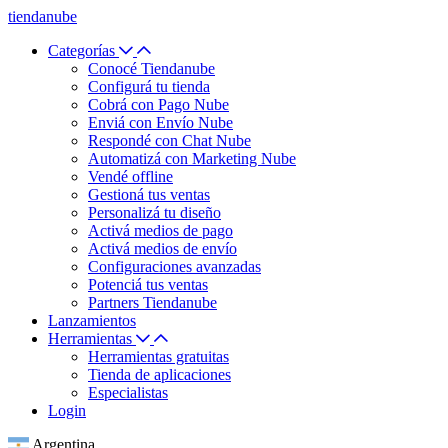
tiendanube
Categorías
Conocé Tiendanube
Configurá tu tienda
Cobrá con Pago Nube
Enviá con Envío Nube
Respondé con Chat Nube
Automatizá con Marketing Nube
Vendé offline
Gestioná tus ventas
Personalizá tu diseño
Activá medios de pago
Activá medios de envío
Configuraciones avanzadas
Potenciá tus ventas
Partners Tiendanube
Lanzamientos
Herramientas
Herramientas gratuitas
Tienda de aplicaciones
Especialistas
Login
Argentina