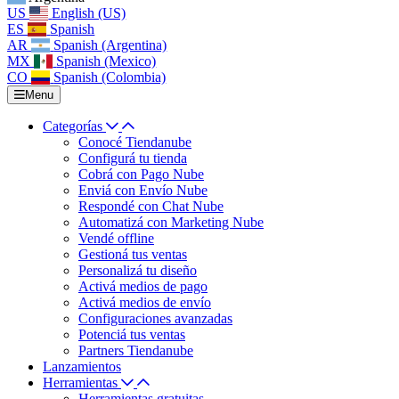
US
English (US)
ES
Spanish
AR
Spanish (Argentina)
MX
Spanish (Mexico)
CO
Spanish (Colombia)
Menu
Categorías
Conocé Tiendanube
Configurá tu tienda
Cobrá con Pago Nube
Enviá con Envío Nube
Respondé con Chat Nube
Automatizá con Marketing Nube
Vendé offline
Gestioná tus ventas
Personalizá tu diseño
Activá medios de pago
Activá medios de envío
Configuraciones avanzadas
Potenciá tus ventas
Partners Tiendanube
Lanzamientos
Herramientas
Herramientas gratuitas