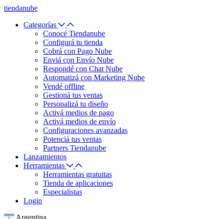
tiendanube
Categorías
Conocé Tiendanube
Configurá tu tienda
Cobrá con Pago Nube
Enviá con Envío Nube
Respondé con Chat Nube
Automatizá con Marketing Nube
Vendé offline
Gestioná tus ventas
Personalizá tu diseño
Activá medios de pago
Activá medios de envío
Configuraciones avanzadas
Potenciá tus ventas
Partners Tiendanube
Lanzamientos
Herramientas
Herramientas gratuitas
Tienda de aplicaciones
Especialistas
Login
Argentina