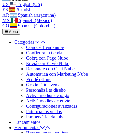
US
English (US)
ES
Spanish
AR
Spanish (Argentina)
MX
Spanish (Mexico)
CO
Spanish (Colombia)
Menu
Categorías
Conocé Tiendanube
Configurá tu tienda
Cobrá con Pago Nube
Enviá con Envío Nube
Respondé con Chat Nube
Automatizá con Marketing Nube
Vendé offline
Gestioná tus ventas
Personalizá tu diseño
Activá medios de pago
Activá medios de envío
Configuraciones avanzadas
Potenciá tus ventas
Partners Tiendanube
Lanzamientos
Herramientas
Herramientas gratuitas