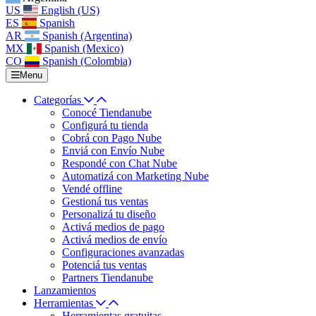
US
English (US)
ES
Spanish
AR
Spanish (Argentina)
MX
Spanish (Mexico)
CO
Spanish (Colombia)
Menu
Categorías
Conocé Tiendanube
Configurá tu tienda
Cobrá con Pago Nube
Enviá con Envío Nube
Respondé con Chat Nube
Automatizá con Marketing Nube
Vendé offline
Gestioná tus ventas
Personalizá tu diseño
Activá medios de pago
Activá medios de envío
Configuraciones avanzadas
Potenciá tus ventas
Partners Tiendanube
Lanzamientos
Herramientas
Herramientas gratuitas