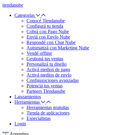
tiendanube
Categorías
Conocé Tiendanube
Configurá tu tienda
Cobrá con Pago Nube
Enviá con Envío Nube
Respondé con Chat Nube
Automatizá con Marketing Nube
Vendé offline
Gestioná tus ventas
Personalizá tu diseño
Activá medios de pago
Activá medios de envío
Configuraciones avanzadas
Potenciá tus ventas
Partners Tiendanube
Lanzamientos
Herramientas
Herramientas gratuitas
Tienda de aplicaciones
Especialistas
Login
Argentina