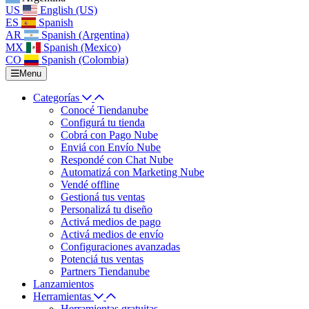
US
English (US)
ES
Spanish
AR
Spanish (Argentina)
MX
Spanish (Mexico)
CO
Spanish (Colombia)
Menu
Categorías
Conocé Tiendanube
Configurá tu tienda
Cobrá con Pago Nube
Enviá con Envío Nube
Respondé con Chat Nube
Automatizá con Marketing Nube
Vendé offline
Gestioná tus ventas
Personalizá tu diseño
Activá medios de pago
Activá medios de envío
Configuraciones avanzadas
Potenciá tus ventas
Partners Tiendanube
Lanzamientos
Herramientas
Herramientas gratuitas