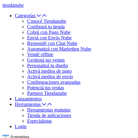
tiendanube
Categorías
Conocé Tiendanube
Configurá tu tienda
Cobrá con Pago Nube
Enviá con Envío Nube
Respondé con Chat Nube
Automatizá con Marketing Nube
Vendé offline
Gestioná tus ventas
Personalizá tu diseño
Activá medios de pago
Activá medios de envío
Configuraciones avanzadas
Potenciá tus ventas
Partners Tiendanube
Lanzamientos
Herramientas
Herramientas gratuitas
Tienda de aplicaciones
Especialistas
Login
Argentina