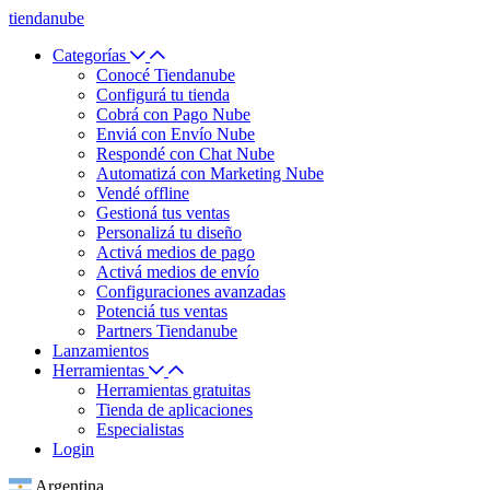
tiendanube
Categorías
Conocé Tiendanube
Configurá tu tienda
Cobrá con Pago Nube
Enviá con Envío Nube
Respondé con Chat Nube
Automatizá con Marketing Nube
Vendé offline
Gestioná tus ventas
Personalizá tu diseño
Activá medios de pago
Activá medios de envío
Configuraciones avanzadas
Potenciá tus ventas
Partners Tiendanube
Lanzamientos
Herramientas
Herramientas gratuitas
Tienda de aplicaciones
Especialistas
Login
Argentina