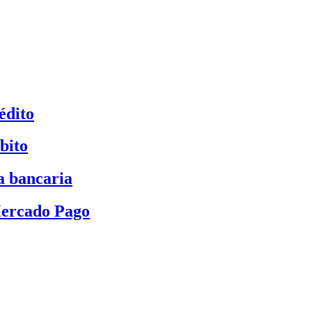
édito
bito
a bancaria
Mercado Pago