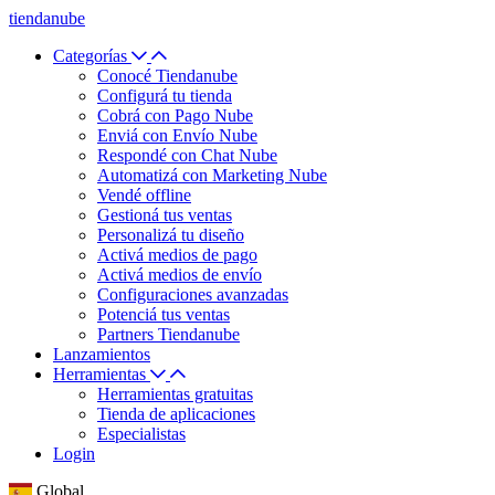
tiendanube
Categorías
Conocé Tiendanube
Configurá tu tienda
Cobrá con Pago Nube
Enviá con Envío Nube
Respondé con Chat Nube
Automatizá con Marketing Nube
Vendé offline
Gestioná tus ventas
Personalizá tu diseño
Activá medios de pago
Activá medios de envío
Configuraciones avanzadas
Potenciá tus ventas
Partners Tiendanube
Lanzamientos
Herramientas
Herramientas gratuitas
Tienda de aplicaciones
Especialistas
Login
Global