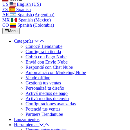
US
English (US)
ES
Spanish
AR
Spanish (Argentina)
MX
Spanish (Mexico)
CO
Spanish (Colombia)
Menu
Categorías
Conocé Tiendanube
Configurá tu tienda
Cobrá con Pago Nube
Enviá con Envío Nube
Respondé con Chat Nube
Automatizá con Marketing Nube
Vendé offline
Gestioná tus ventas
Personalizá tu diseño
Activá medios de pago
Activá medios de envío
Configuraciones avanzadas
Potenciá tus ventas
Partners Tiendanube
Lanzamientos
Herramientas
Herramientas gratuitas