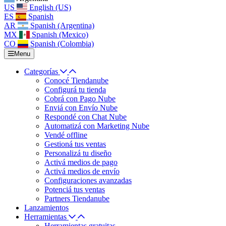
US
English (US)
ES
Spanish
AR
Spanish (Argentina)
MX
Spanish (Mexico)
CO
Spanish (Colombia)
Menu
Categorías
Conocé Tiendanube
Configurá tu tienda
Cobrá con Pago Nube
Enviá con Envío Nube
Respondé con Chat Nube
Automatizá con Marketing Nube
Vendé offline
Gestioná tus ventas
Personalizá tu diseño
Activá medios de pago
Activá medios de envío
Configuraciones avanzadas
Potenciá tus ventas
Partners Tiendanube
Lanzamientos
Herramientas
Herramientas gratuitas