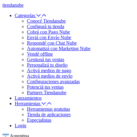
tiendanube
Categorías
Conocé Tiendanube
Configurá tu tienda
Cobrá con Pago Nube
Enviá con Envío Nube
Respondé con Chat Nube
Automatizá con Marketing Nube
Vendé offline
Gestioná tus ventas
Personalizá tu diseño
Activá medios de pago
Activá medios de envío
Configuraciones avanzadas
Potenciá tus ventas
Partners Tiendanube
Lanzamientos
Herramientas
Herramientas gratuitas
Tienda de aplicaciones
Especialistas
Login
Argentina