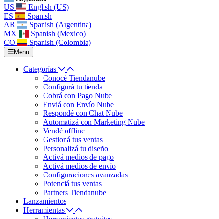
US
English (US)
ES
Spanish
AR
Spanish (Argentina)
MX
Spanish (Mexico)
CO
Spanish (Colombia)
Menu
Categorías
Conocé Tiendanube
Configurá tu tienda
Cobrá con Pago Nube
Enviá con Envío Nube
Respondé con Chat Nube
Automatizá con Marketing Nube
Vendé offline
Gestioná tus ventas
Personalizá tu diseño
Activá medios de pago
Activá medios de envío
Configuraciones avanzadas
Potenciá tus ventas
Partners Tiendanube
Lanzamientos
Herramientas
Herramientas gratuitas