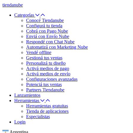
tiendanube
Categorías
Conocé Tiendanube
Configurá tu tienda
Cobrá con Pago Nube
Enviá con Envío Nube
Respondé con Chat Nube
Automatizá con Marketing Nube
Vendé offline
Gestioná tus ventas
Personalizá tu diseño
Activá medios de pago
Activá medios de envío
Configuraciones avanzadas
Potenciá tus ventas
Partners Tiendanube
Lanzamientos
Herramientas
Herramientas gratuitas
Tienda de aplicaciones
Especialistas
Login
Argentina