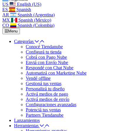
US
English (US)
ES
Spanish
AR
Spanish (Argentina)
MX
Spanish (Mexico)
CO
Spanish (Colombia)
Menu
Categorías
Conocé Tiendanube
Configurá tu tienda
Cobrá con Pago Nube
Enviá con Envío Nube
Respondé con Chat Nube
Automatizá con Marketing Nube
Vendé offline
Gestioná tus ventas
Personalizá tu diseño
Activá medios de pago
Activá medios de envío
Configuraciones avanzadas
Potenciá tus ventas
Partners Tiendanube
Lanzamientos
Herramientas
Herramientas gratuitas