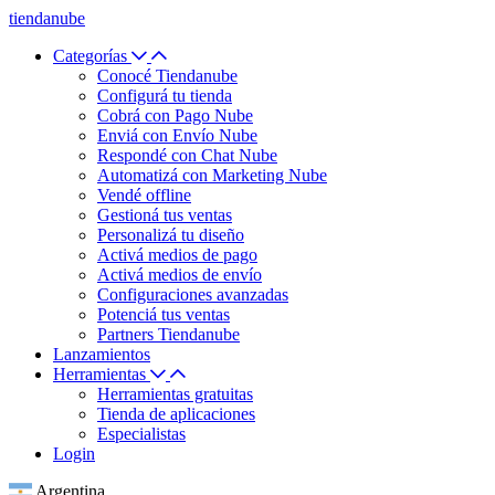
tiendanube
Categorías
Conocé Tiendanube
Configurá tu tienda
Cobrá con Pago Nube
Enviá con Envío Nube
Respondé con Chat Nube
Automatizá con Marketing Nube
Vendé offline
Gestioná tus ventas
Personalizá tu diseño
Activá medios de pago
Activá medios de envío
Configuraciones avanzadas
Potenciá tus ventas
Partners Tiendanube
Lanzamientos
Herramientas
Herramientas gratuitas
Tienda de aplicaciones
Especialistas
Login
Argentina