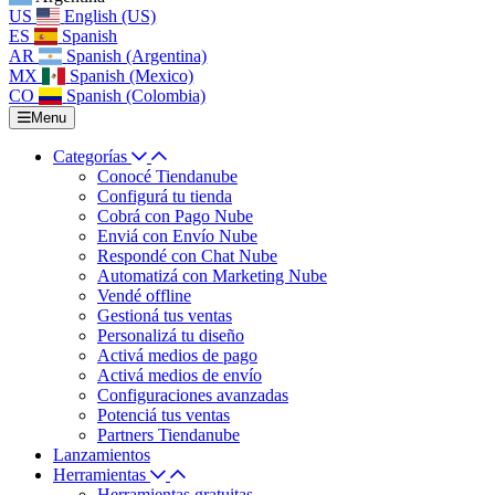
US
English (US)
ES
Spanish
AR
Spanish (Argentina)
MX
Spanish (Mexico)
CO
Spanish (Colombia)
Menu
Categorías
Conocé Tiendanube
Configurá tu tienda
Cobrá con Pago Nube
Enviá con Envío Nube
Respondé con Chat Nube
Automatizá con Marketing Nube
Vendé offline
Gestioná tus ventas
Personalizá tu diseño
Activá medios de pago
Activá medios de envío
Configuraciones avanzadas
Potenciá tus ventas
Partners Tiendanube
Lanzamientos
Herramientas
Herramientas gratuitas