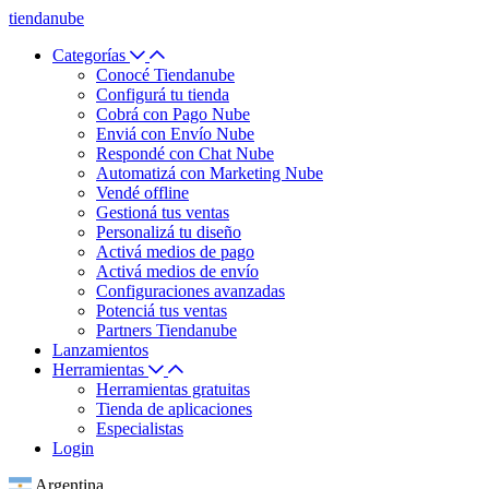
tiendanube
Categorías
Conocé Tiendanube
Configurá tu tienda
Cobrá con Pago Nube
Enviá con Envío Nube
Respondé con Chat Nube
Automatizá con Marketing Nube
Vendé offline
Gestioná tus ventas
Personalizá tu diseño
Activá medios de pago
Activá medios de envío
Configuraciones avanzadas
Potenciá tus ventas
Partners Tiendanube
Lanzamientos
Herramientas
Herramientas gratuitas
Tienda de aplicaciones
Especialistas
Login
Argentina