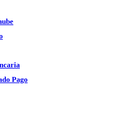
nube
o
ncaria
ado Pago