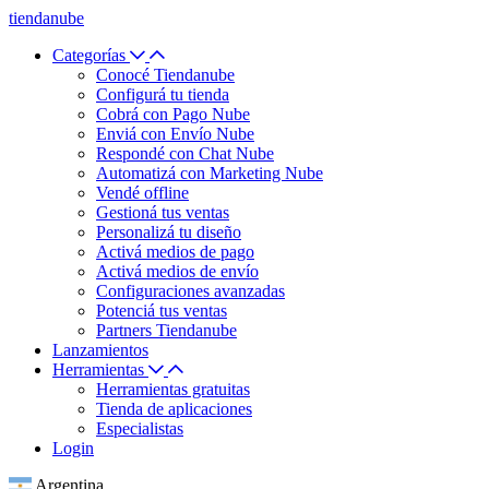
tiendanube
Categorías
Conocé Tiendanube
Configurá tu tienda
Cobrá con Pago Nube
Enviá con Envío Nube
Respondé con Chat Nube
Automatizá con Marketing Nube
Vendé offline
Gestioná tus ventas
Personalizá tu diseño
Activá medios de pago
Activá medios de envío
Configuraciones avanzadas
Potenciá tus ventas
Partners Tiendanube
Lanzamientos
Herramientas
Herramientas gratuitas
Tienda de aplicaciones
Especialistas
Login
Argentina