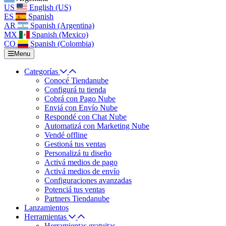
US
English (US)
ES
Spanish
AR
Spanish (Argentina)
MX
Spanish (Mexico)
CO
Spanish (Colombia)
Menu
Categorías
Conocé Tiendanube
Configurá tu tienda
Cobrá con Pago Nube
Enviá con Envío Nube
Respondé con Chat Nube
Automatizá con Marketing Nube
Vendé offline
Gestioná tus ventas
Personalizá tu diseño
Activá medios de pago
Activá medios de envío
Configuraciones avanzadas
Potenciá tus ventas
Partners Tiendanube
Lanzamientos
Herramientas
Herramientas gratuitas