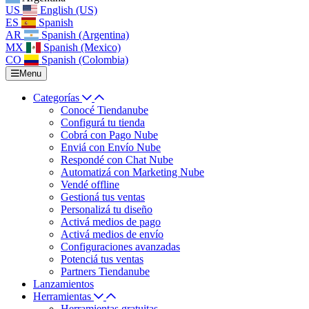
US
English (US)
ES
Spanish
AR
Spanish (Argentina)
MX
Spanish (Mexico)
CO
Spanish (Colombia)
Menu
Categorías
Conocé Tiendanube
Configurá tu tienda
Cobrá con Pago Nube
Enviá con Envío Nube
Respondé con Chat Nube
Automatizá con Marketing Nube
Vendé offline
Gestioná tus ventas
Personalizá tu diseño
Activá medios de pago
Activá medios de envío
Configuraciones avanzadas
Potenciá tus ventas
Partners Tiendanube
Lanzamientos
Herramientas
Herramientas gratuitas