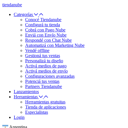
tiendanube
Categorías
Conocé Tiendanube
Configurá tu tienda
Cobrá con Pago Nube
Enviá con Envío Nube
Respondé con Chat Nube
Automatizá con Marketing Nube
Vendé offline
Gestioná tus ventas
Personalizá tu diseño
Activá medios de pago
Activá medios de envío
Configuraciones avanzadas
Potenciá tus ventas
Partners Tiendanube
Lanzamientos
Herramientas
Herramientas gratuitas
Tienda de aplicaciones
Especialistas
Login
Argentina