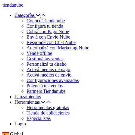
tiendanube
Categorías
Conocé Tiendanube
Configurá tu tienda
Cobrá con Pago Nube
Enviá con Envío Nube
Respondé con Chat Nube
Automatizá con Marketing Nube
Vendé offline
Gestioná tus ventas
Personalizá tu diseño
Activá medios de pago
Activá medios de envío
Configuraciones avanzadas
Potenciá tus ventas
Partners Tiendanube
Lanzamientos
Herramientas
Herramientas gratuitas
Tienda de aplicaciones
Especialistas
Login
Global