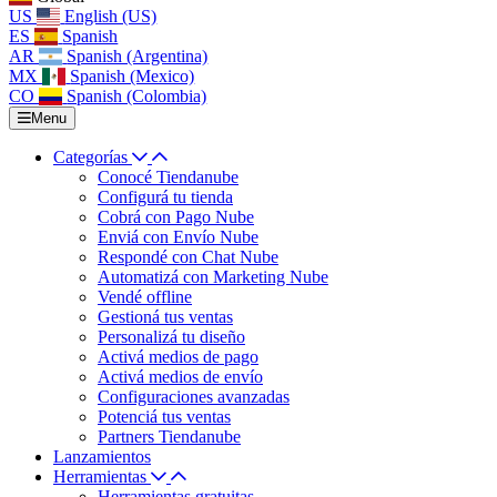
US
English (US)
ES
Spanish
AR
Spanish (Argentina)
MX
Spanish (Mexico)
CO
Spanish (Colombia)
Menu
Categorías
Conocé Tiendanube
Configurá tu tienda
Cobrá con Pago Nube
Enviá con Envío Nube
Respondé con Chat Nube
Automatizá con Marketing Nube
Vendé offline
Gestioná tus ventas
Personalizá tu diseño
Activá medios de pago
Activá medios de envío
Configuraciones avanzadas
Potenciá tus ventas
Partners Tiendanube
Lanzamientos
Herramientas
Herramientas gratuitas