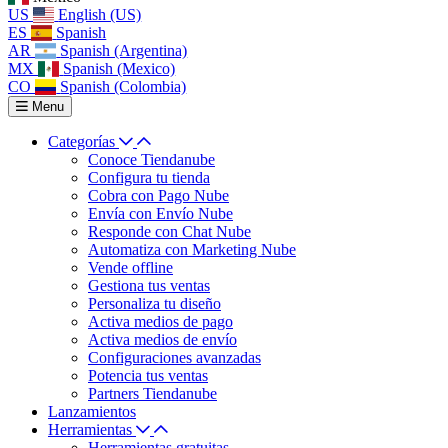
US
English (US)
ES
Spanish
AR
Spanish (Argentina)
MX
Spanish (Mexico)
CO
Spanish (Colombia)
Menu
Categorías
Conoce Tiendanube
Configura tu tienda
Cobra con Pago Nube
Envía con Envío Nube
Responde con Chat Nube
Automatiza con Marketing Nube
Vende offline
Gestiona tus ventas
Personaliza tu diseño
Activa medios de pago
Activa medios de envío
Configuraciones avanzadas
Potencia tus ventas
Partners Tiendanube
Lanzamientos
Herramientas
Herramientas gratuitas