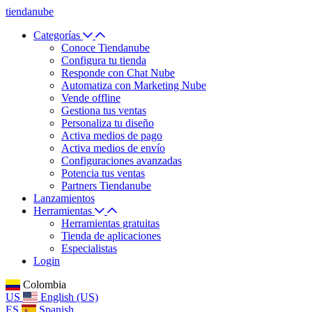
tiendanube
Categorías
Conoce Tiendanube
Configura tu tienda
Responde con Chat Nube
Automatiza con Marketing Nube
Vende offline
Gestiona tus ventas
Personaliza tu diseño
Activa medios de pago
Activa medios de envío
Configuraciones avanzadas
Potencia tus ventas
Partners Tiendanube
Lanzamientos
Herramientas
Herramientas gratuitas
Tienda de aplicaciones
Especialistas
Login
Colombia
US
English (US)
ES
Spanish