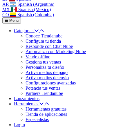
AR
Spanish (Argentina)
MX
Spanish (Mexico)
CO
Spanish (Colombia)
Menu
Categorías
Conoce Tiendanube
Configura tu tienda
Responde con Chat Nube
Automatiza con Marketing Nube
Vende offline
Gestiona tus ventas
Personaliza tu diseño
Activa medios de pago
Activa medios de envío
Configuraciones avanzadas
Potencia tus ventas
Partners Tiendanube
Lanzamientos
Herramientas
Herramientas gratuitas
Tienda de aplicaciones
Especialistas
Login