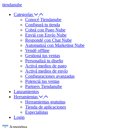
tiendanube
Categorías
Conocé Tiendanube
Configurá tu tienda
Cobrá con Pago Nube
Enviá con Envío Nube
Respondé con Chat Nube
Automatizá con Marketing Nube
Vendé offline
Gestioná tus ventas
Personalizá tu diseño
Activá medios de pago
Activá medios de envío
Configuraciones avanzadas
Potenciá tus ventas
Partners Tiendanube
Lanzamientos
Herramientas
Herramientas gratuitas
Tienda de aplicaciones
Especialistas
Login
Argentina