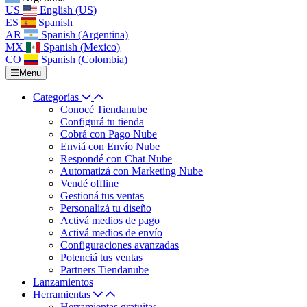
US
English (US)
ES
Spanish
AR
Spanish (Argentina)
MX
Spanish (Mexico)
CO
Spanish (Colombia)
Menu
Categorías
Conocé Tiendanube
Configurá tu tienda
Cobrá con Pago Nube
Enviá con Envío Nube
Respondé con Chat Nube
Automatizá con Marketing Nube
Vendé offline
Gestioná tus ventas
Personalizá tu diseño
Activá medios de pago
Activá medios de envío
Configuraciones avanzadas
Potenciá tus ventas
Partners Tiendanube
Lanzamientos
Herramientas
Herramientas gratuitas