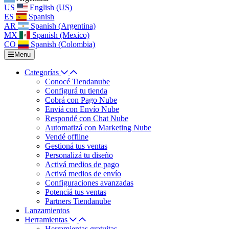
US
English (US)
ES
Spanish
AR
Spanish (Argentina)
MX
Spanish (Mexico)
CO
Spanish (Colombia)
Menu
Categorías
Conocé Tiendanube
Configurá tu tienda
Cobrá con Pago Nube
Enviá con Envío Nube
Respondé con Chat Nube
Automatizá con Marketing Nube
Vendé offline
Gestioná tus ventas
Personalizá tu diseño
Activá medios de pago
Activá medios de envío
Configuraciones avanzadas
Potenciá tus ventas
Partners Tiendanube
Lanzamientos
Herramientas
Herramientas gratuitas