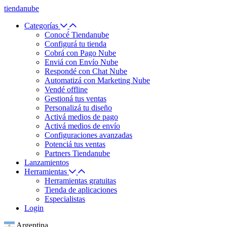
tiendanube
Categorías
Conocé Tiendanube
Configurá tu tienda
Cobrá con Pago Nube
Enviá con Envío Nube
Respondé con Chat Nube
Automatizá con Marketing Nube
Vendé offline
Gestioná tus ventas
Personalizá tu diseño
Activá medios de pago
Activá medios de envío
Configuraciones avanzadas
Potenciá tus ventas
Partners Tiendanube
Lanzamientos
Herramientas
Herramientas gratuitas
Tienda de aplicaciones
Especialistas
Login
Argentina