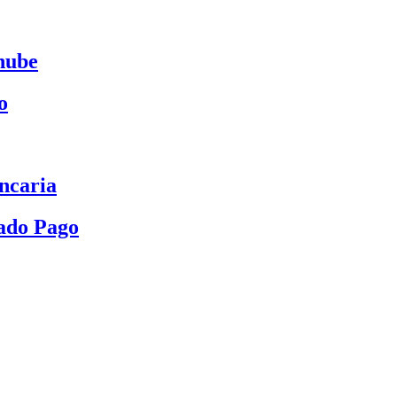
nube
o
ncaria
ado Pago