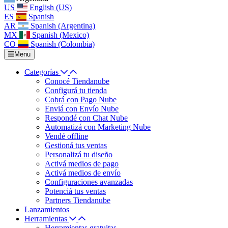
US
English (US)
ES
Spanish
AR
Spanish (Argentina)
MX
Spanish (Mexico)
CO
Spanish (Colombia)
Menu
Categorías
Conocé Tiendanube
Configurá tu tienda
Cobrá con Pago Nube
Enviá con Envío Nube
Respondé con Chat Nube
Automatizá con Marketing Nube
Vendé offline
Gestioná tus ventas
Personalizá tu diseño
Activá medios de pago
Activá medios de envío
Configuraciones avanzadas
Potenciá tus ventas
Partners Tiendanube
Lanzamientos
Herramientas
Herramientas gratuitas