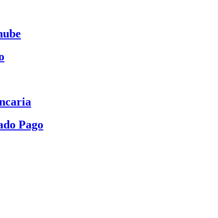
nube
o
ncaria
ado Pago