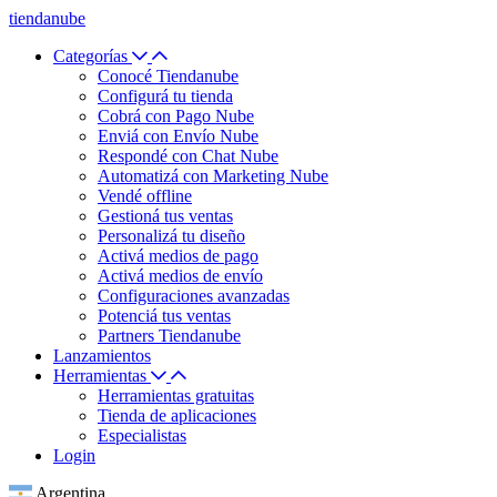
tiendanube
Categorías
Conocé Tiendanube
Configurá tu tienda
Cobrá con Pago Nube
Enviá con Envío Nube
Respondé con Chat Nube
Automatizá con Marketing Nube
Vendé offline
Gestioná tus ventas
Personalizá tu diseño
Activá medios de pago
Activá medios de envío
Configuraciones avanzadas
Potenciá tus ventas
Partners Tiendanube
Lanzamientos
Herramientas
Herramientas gratuitas
Tienda de aplicaciones
Especialistas
Login
Argentina