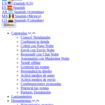
US
English (US)
ES
Spanish
AR
Spanish (Argentina)
MX
Spanish (Mexico)
CO
Spanish (Colombia)
Menu
Categorías
Conocé Tiendanube
Configurá tu tienda
Cobrá con Pago Nube
Enviá con Envío Nube
Respondé con Chat Nube
Automatizá con Marketing Nube
Vendé offline
Gestioná tus ventas
Personalizá tu diseño
Activá medios de pago
Activá medios de envío
Configuraciones avanzadas
Potenciá tus ventas
Partners Tiendanube
Lanzamientos
Herramientas
Herramientas gratuitas