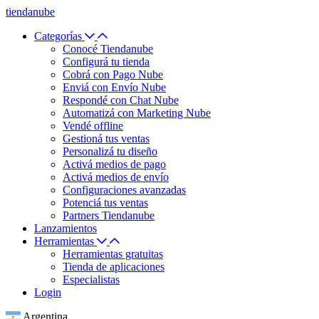
tiendanube
Categorías
Conocé Tiendanube
Configurá tu tienda
Cobrá con Pago Nube
Enviá con Envío Nube
Respondé con Chat Nube
Automatizá con Marketing Nube
Vendé offline
Gestioná tus ventas
Personalizá tu diseño
Activá medios de pago
Activá medios de envío
Configuraciones avanzadas
Potenciá tus ventas
Partners Tiendanube
Lanzamientos
Herramientas
Herramientas gratuitas
Tienda de aplicaciones
Especialistas
Login
Argentina