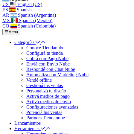
US
English (US)
ES
Spanish
AR
Spanish (Argentina)
MX
Spanish (Mexico)
CO
Spanish (Colombia)
Menu
Categorías
Conocé Tiendanube
Configurá tu tienda
Cobrá con Pago Nube
Enviá con Envío Nube
Respondé con Chat Nube
Automatizá con Marketing Nube
Vendé offline
Gestioná tus ventas
Personalizá tu diseño
Activá medios de pago
Activá medios de envío
Configuraciones avanzadas
Potenciá tus ventas
Partners Tiendanube
Lanzamientos
Herramientas
Herramientas gratuitas