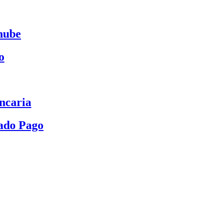
nube
o
ncaria
ado Pago