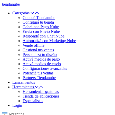
tiendanube
Categorías
Conocé Tiendanube
Configurá tu tienda
Cobrá con Pago Nube
Enviá con Envío Nube
Respondé con Chat Nube
Automatizá con Marketing Nube
Vendé offline
Gestioná tus ventas
Personalizá tu diseño
Activá medios de pago
Activá medios de envío
Configuraciones avanzadas
Potenciá tus ventas
Partners Tiendanube
Lanzamientos
Herramientas
Herramientas gratuitas
Tienda de aplicaciones
Especialistas
Login
Argentina