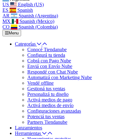
US
English (US)
ES
Spanish
AR
Spanish (Argentina)
MX
Spanish (Mexico)
CO
Spanish (Colombia)
Menu
Categorías
Conocé Tiendanube
Configurá tu tienda
Cobrá con Pago Nube
Enviá con Envío Nube
Respondé con Chat Nube
Automatizá con Marketing Nube
Vendé offline
Gestioná tus ventas
Personalizá tu diseño
Activá medios de pago
Activá medios de envío
Configuraciones avanzadas
Potenciá tus ventas
Partners Tiendanube
Lanzamientos
Herramientas
Herramientas gratuitas