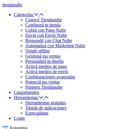
tiendanube
Categorías
Conocé Tiendanube
Configurá tu tienda
Cobrá con Pago Nube
Enviá con Envío Nube
Respondé con Chat Nube
Automatizá con Marketing Nube
Vendé offline
Gestioná tus ventas
Personalizá tu diseño
Activá medios de pago
Activá medios de envío
Configuraciones avanzadas
Potenciá tus ventas
Partners Tiendanube
Lanzamientos
Herramientas
Herramientas gratuitas
Tienda de aplicaciones
Especialistas
Login
Argentina