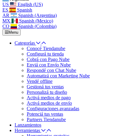
US
English (US)
ES
Spanish
AR
Spanish (Argentina)
MX
Spanish (Mexico)
CO
Spanish (Colombia)
Menu
Categorías
Conocé Tiendanube
Configurá tu tienda
Cobrá con Pago Nube
Enviá con Envío Nube
Respondé con Chat Nube
Automatizá con Marketing Nube
Vendé offline
Gestioná tus ventas
Personalizá tu diseño
Activá medios de pago
Activá medios de envío
Configuraciones avanzadas
Potenciá tus ventas
Partners Tiendanube
Lanzamientos
Herramientas
Herramientas gratuitas