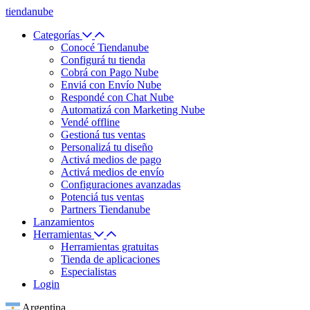
tiendanube
Categorías
Conocé Tiendanube
Configurá tu tienda
Cobrá con Pago Nube
Enviá con Envío Nube
Respondé con Chat Nube
Automatizá con Marketing Nube
Vendé offline
Gestioná tus ventas
Personalizá tu diseño
Activá medios de pago
Activá medios de envío
Configuraciones avanzadas
Potenciá tus ventas
Partners Tiendanube
Lanzamientos
Herramientas
Herramientas gratuitas
Tienda de aplicaciones
Especialistas
Login
Argentina