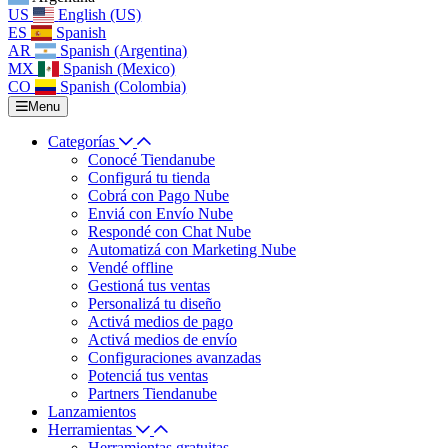
US
English (US)
ES
Spanish
AR
Spanish (Argentina)
MX
Spanish (Mexico)
CO
Spanish (Colombia)
Menu
Categorías
Conocé Tiendanube
Configurá tu tienda
Cobrá con Pago Nube
Enviá con Envío Nube
Respondé con Chat Nube
Automatizá con Marketing Nube
Vendé offline
Gestioná tus ventas
Personalizá tu diseño
Activá medios de pago
Activá medios de envío
Configuraciones avanzadas
Potenciá tus ventas
Partners Tiendanube
Lanzamientos
Herramientas
Herramientas gratuitas