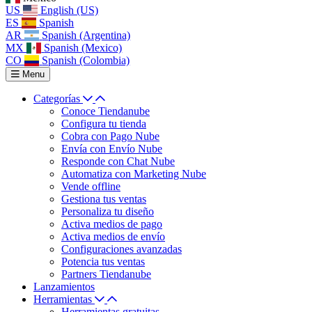
US
English (US)
ES
Spanish
AR
Spanish (Argentina)
MX
Spanish (Mexico)
CO
Spanish (Colombia)
Menu
Categorías
Conoce Tiendanube
Configura tu tienda
Cobra con Pago Nube
Envía con Envío Nube
Responde con Chat Nube
Automatiza con Marketing Nube
Vende offline
Gestiona tus ventas
Personaliza tu diseño
Activa medios de pago
Activa medios de envío
Configuraciones avanzadas
Potencia tus ventas
Partners Tiendanube
Lanzamientos
Herramientas
Herramientas gratuitas