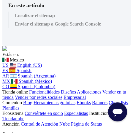
En este artículo
Localizar el sitemap
Enviar el sitemap a Google Search Console
Estás en:
Mexico
US
English (US)
ES
Spanish
AR
Spanish (Argentina)
MX
Spanish (Mexico)
CO
Spanish (Colombia)
Tienda online
Funcionalidades
Diseños
Aplicaciones
Vender en tu
tienda
Vender por redes sociales
Empresarial
Contenido
Blog
Herramientas gratuitas
Ebooks
Banners
Checklists
Plantillas
Ecosistema
Conviértete en socio
Especialistas
Institucional
Sobre
Tiendanube
Atención
Central de Atención Nube
Página de Status