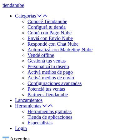
tiendanube
Categorías
Conocé Tiendanube
Configurá tu tienda
Cobrá con Pago Nube
Enviá con Envío Nube
Respondé con Chat Nube
Automatizá con Marketing Nube
Vendé offline
Gestioná tus ventas
Personalizá tu diseño
Activá medios de pago
Activá medios de envío
Configuraciones avanzadas
Potenciá tus ventas
Partners Tiendanube
Lanzamientos
Herramientas
Herramientas gratuitas
Tienda de aplicaciones
Especialistas
Login
Argentina