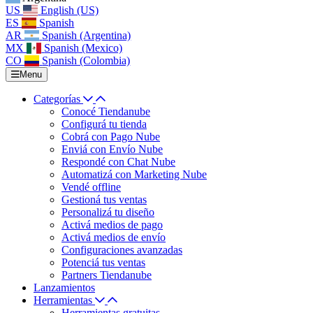
US
English (US)
ES
Spanish
AR
Spanish (Argentina)
MX
Spanish (Mexico)
CO
Spanish (Colombia)
Menu
Categorías
Conocé Tiendanube
Configurá tu tienda
Cobrá con Pago Nube
Enviá con Envío Nube
Respondé con Chat Nube
Automatizá con Marketing Nube
Vendé offline
Gestioná tus ventas
Personalizá tu diseño
Activá medios de pago
Activá medios de envío
Configuraciones avanzadas
Potenciá tus ventas
Partners Tiendanube
Lanzamientos
Herramientas
Herramientas gratuitas