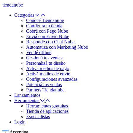
tiendanube
Categorías
Conocé Tiendanube
Configurá tu tienda
Cobrá con Pago Nube
Enviá con Envío Nube
Respondé con Chat Nube
Automatizá con Marketing Nube
Vendé offline
Gestioná tus ventas
Personalizá tu diseño
Activá medios de pago
Activá medios de envío
Configuraciones avanzadas
Potenciá tus ventas
Partners Tiendanube
Lanzamientos
Herramientas
Herramientas gratuitas
Tienda de aplicaciones
Especialistas
Login
Argentina