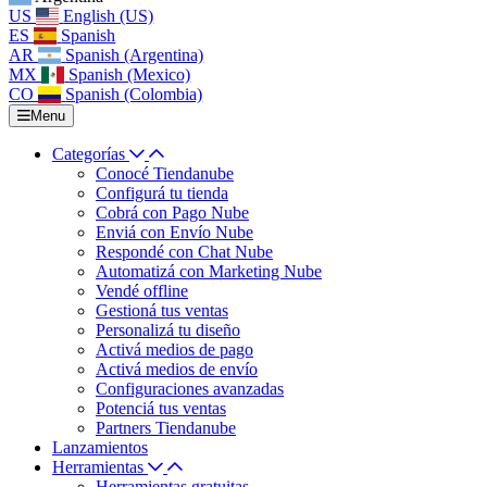
US
English (US)
ES
Spanish
AR
Spanish (Argentina)
MX
Spanish (Mexico)
CO
Spanish (Colombia)
Menu
Categorías
Conocé Tiendanube
Configurá tu tienda
Cobrá con Pago Nube
Enviá con Envío Nube
Respondé con Chat Nube
Automatizá con Marketing Nube
Vendé offline
Gestioná tus ventas
Personalizá tu diseño
Activá medios de pago
Activá medios de envío
Configuraciones avanzadas
Potenciá tus ventas
Partners Tiendanube
Lanzamientos
Herramientas
Herramientas gratuitas