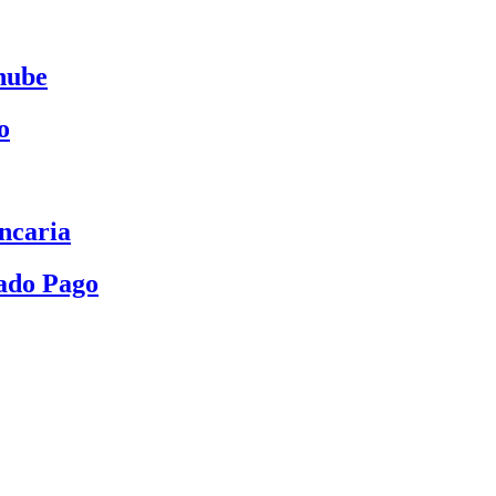
nube
o
ncaria
ado Pago