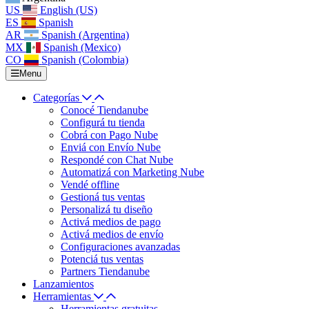
US
English (US)
ES
Spanish
AR
Spanish (Argentina)
MX
Spanish (Mexico)
CO
Spanish (Colombia)
Menu
Categorías
Conocé Tiendanube
Configurá tu tienda
Cobrá con Pago Nube
Enviá con Envío Nube
Respondé con Chat Nube
Automatizá con Marketing Nube
Vendé offline
Gestioná tus ventas
Personalizá tu diseño
Activá medios de pago
Activá medios de envío
Configuraciones avanzadas
Potenciá tus ventas
Partners Tiendanube
Lanzamientos
Herramientas
Herramientas gratuitas