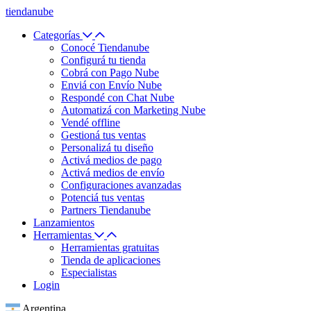
tiendanube
Categorías
Conocé Tiendanube
Configurá tu tienda
Cobrá con Pago Nube
Enviá con Envío Nube
Respondé con Chat Nube
Automatizá con Marketing Nube
Vendé offline
Gestioná tus ventas
Personalizá tu diseño
Activá medios de pago
Activá medios de envío
Configuraciones avanzadas
Potenciá tus ventas
Partners Tiendanube
Lanzamientos
Herramientas
Herramientas gratuitas
Tienda de aplicaciones
Especialistas
Login
Argentina