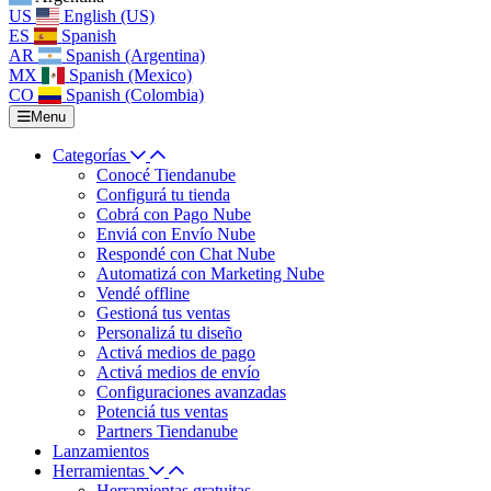
US
English (US)
ES
Spanish
AR
Spanish (Argentina)
MX
Spanish (Mexico)
CO
Spanish (Colombia)
Menu
Categorías
Conocé Tiendanube
Configurá tu tienda
Cobrá con Pago Nube
Enviá con Envío Nube
Respondé con Chat Nube
Automatizá con Marketing Nube
Vendé offline
Gestioná tus ventas
Personalizá tu diseño
Activá medios de pago
Activá medios de envío
Configuraciones avanzadas
Potenciá tus ventas
Partners Tiendanube
Lanzamientos
Herramientas
Herramientas gratuitas