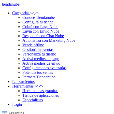
tiendanube
Categorías
Conocé Tiendanube
Configurá tu tienda
Cobrá con Pago Nube
Enviá con Envío Nube
Respondé con Chat Nube
Automatizá con Marketing Nube
Vendé offline
Gestioná tus ventas
Personalizá tu diseño
Activá medios de pago
Activá medios de envío
Configuraciones avanzadas
Potenciá tus ventas
Partners Tiendanube
Lanzamientos
Herramientas
Herramientas gratuitas
Tienda de aplicaciones
Especialistas
Login
Argentina