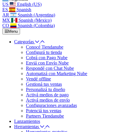
US
English (US)
ES
Spanish
AR
Spanish (Argentina)
MX
Spanish (Mexico)
CO
Spanish (Colombia)
Menu
Categorías
Conocé Tiendanube
Configurá tu tienda
Cobrá con Pago Nube
Enviá con Envío Nube
Respondé con Chat Nube
Automatizá con Marketing Nube
Vendé offline
Gestioná tus ventas
Personalizá tu diseño
Activá medios de pago
Activá medios de envío
Configuraciones avanzadas
Potenciá tus ventas
Partners Tiendanube
Lanzamientos
Herramientas
Herramientas gratuitas