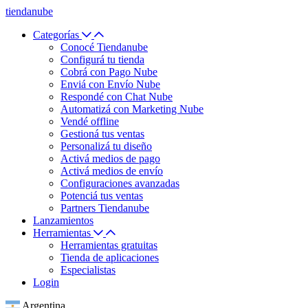
tiendanube
Categorías
Conocé Tiendanube
Configurá tu tienda
Cobrá con Pago Nube
Enviá con Envío Nube
Respondé con Chat Nube
Automatizá con Marketing Nube
Vendé offline
Gestioná tus ventas
Personalizá tu diseño
Activá medios de pago
Activá medios de envío
Configuraciones avanzadas
Potenciá tus ventas
Partners Tiendanube
Lanzamientos
Herramientas
Herramientas gratuitas
Tienda de aplicaciones
Especialistas
Login
Argentina