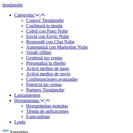
tiendanube
Categorías
Conocé Tiendanube
Configurá tu tienda
Cobrá con Pago Nube
Enviá con Envío Nube
Respondé con Chat Nube
Automatizá con Marketing Nube
Vendé offline
Gestioná tus ventas
Personalizá tu diseño
Activá medios de pago
Activá medios de envío
Configuraciones avanzadas
Potenciá tus ventas
Partners Tiendanube
Lanzamientos
Herramientas
Herramientas gratuitas
Tienda de aplicaciones
Especialistas
Login
Argentina