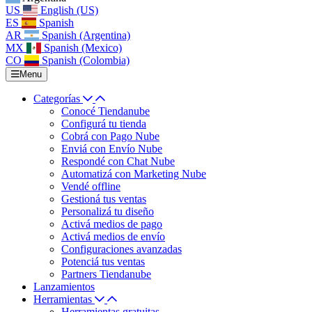
US
English (US)
ES
Spanish
AR
Spanish (Argentina)
MX
Spanish (Mexico)
CO
Spanish (Colombia)
Menu
Categorías
Conocé Tiendanube
Configurá tu tienda
Cobrá con Pago Nube
Enviá con Envío Nube
Respondé con Chat Nube
Automatizá con Marketing Nube
Vendé offline
Gestioná tus ventas
Personalizá tu diseño
Activá medios de pago
Activá medios de envío
Configuraciones avanzadas
Potenciá tus ventas
Partners Tiendanube
Lanzamientos
Herramientas
Herramientas gratuitas