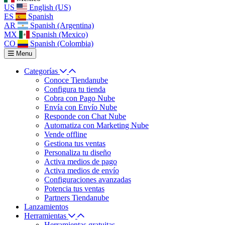
US
English (US)
ES
Spanish
AR
Spanish (Argentina)
MX
Spanish (Mexico)
CO
Spanish (Colombia)
Menu
Categorías
Conoce Tiendanube
Configura tu tienda
Cobra con Pago Nube
Envía con Envío Nube
Responde con Chat Nube
Automatiza con Marketing Nube
Vende offline
Gestiona tus ventas
Personaliza tu diseño
Activa medios de pago
Activa medios de envío
Configuraciones avanzadas
Potencia tus ventas
Partners Tiendanube
Lanzamientos
Herramientas
Herramientas gratuitas