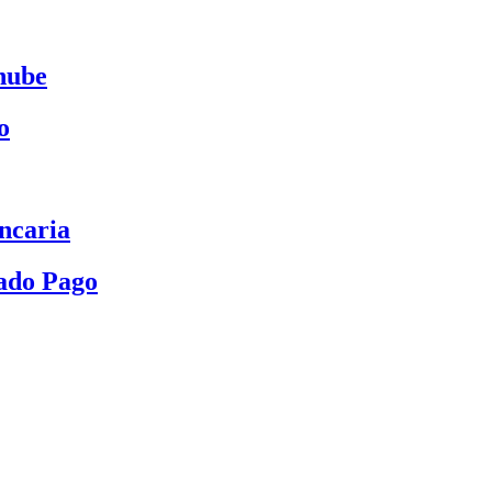
nube
o
ncaria
ado Pago