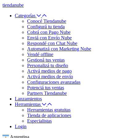
tiendanube
Categorías
Conocé Tiendanube
Configurá tu tienda
Cobrá con Pago Nube
Enviá con Envío Nube
Respondé con Chat Nube
Automatizá con Marketing Nube
Vendé offline
Gestioná tus ventas
Personalizá tu diseño
Activá medios de pago
Activá medios de envío
Configuraciones avanzadas
Potenciá tus ventas
Partners Tiendanube
Lanzamientos
Herramientas
Herramientas gratuitas
Tienda de aplicaciones
Especialistas
Login
Argentina