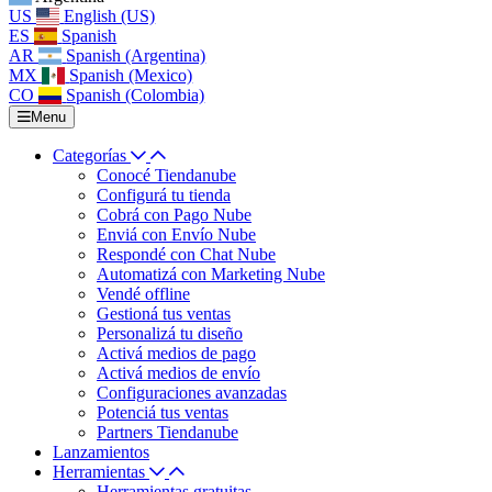
US
English (US)
ES
Spanish
AR
Spanish (Argentina)
MX
Spanish (Mexico)
CO
Spanish (Colombia)
Menu
Categorías
Conocé Tiendanube
Configurá tu tienda
Cobrá con Pago Nube
Enviá con Envío Nube
Respondé con Chat Nube
Automatizá con Marketing Nube
Vendé offline
Gestioná tus ventas
Personalizá tu diseño
Activá medios de pago
Activá medios de envío
Configuraciones avanzadas
Potenciá tus ventas
Partners Tiendanube
Lanzamientos
Herramientas
Herramientas gratuitas