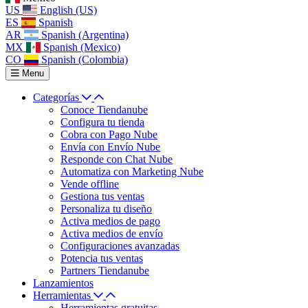
US
English (US)
ES
Spanish
AR
Spanish (Argentina)
MX
Spanish (Mexico)
CO
Spanish (Colombia)
Menu
Categorías
Conoce Tiendanube
Configura tu tienda
Cobra con Pago Nube
Envía con Envío Nube
Responde con Chat Nube
Automatiza con Marketing Nube
Vende offline
Gestiona tus ventas
Personaliza tu diseño
Activa medios de pago
Activa medios de envío
Configuraciones avanzadas
Potencia tus ventas
Partners Tiendanube
Lanzamientos
Herramientas
Herramientas gratuitas