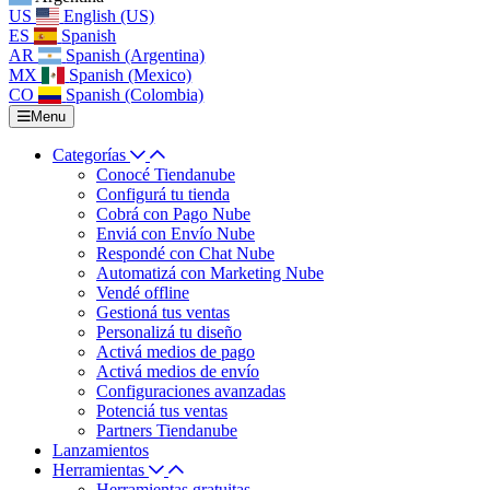
US
English (US)
ES
Spanish
AR
Spanish (Argentina)
MX
Spanish (Mexico)
CO
Spanish (Colombia)
Menu
Categorías
Conocé Tiendanube
Configurá tu tienda
Cobrá con Pago Nube
Enviá con Envío Nube
Respondé con Chat Nube
Automatizá con Marketing Nube
Vendé offline
Gestioná tus ventas
Personalizá tu diseño
Activá medios de pago
Activá medios de envío
Configuraciones avanzadas
Potenciá tus ventas
Partners Tiendanube
Lanzamientos
Herramientas
Herramientas gratuitas