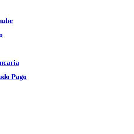
nube
o
ncaria
ado Pago