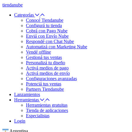
tiendanube
Categorías
Conocé Tiendanube
Configurá tu tienda
Cobrá con Pago Nube
Enviá con Envío Nube
Respondé con Chat Nube
Automatizá con Marketing Nube
Vendé offline
Gestioná tus ventas
Personalizá tu diseño
Activá medios de pago
Activá medios de envío
Configuraciones avanzadas
Potenciá tus ventas
Partners Tiendanube
Lanzamientos
Herramientas
Herramientas gratuitas
Tienda de aplicaciones
Especialistas
Login
Argentina